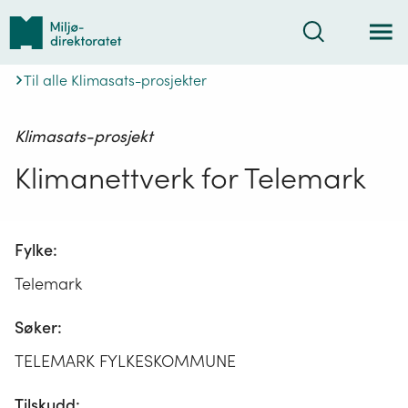
Tilbake
Søk
til
forsiden
Til alle Klimasats-prosjekter
Klimasats-prosjekt
Klimanettverk for Telemark
Fylke:
Telemark
Søker:
TELEMARK FYLKESKOMMUNE
Tilskudd: