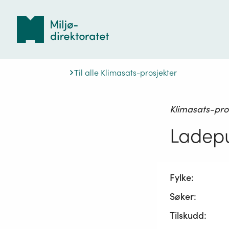
Tilbake
til
forsiden
Til alle Klimasats-prosjekter
Klimasats-pro
Ladepu
Fylke:
Søker:
Tilskudd: