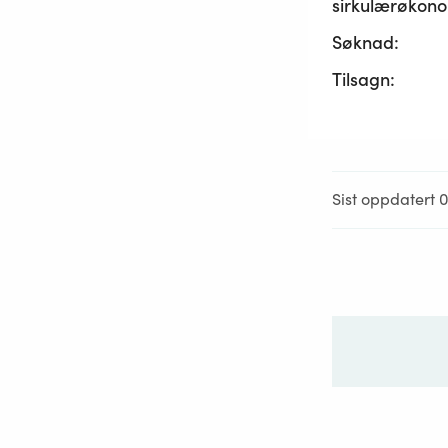
sirkulærøkono
Søknad:
Tilsagn:
Sist oppdatert 0
Ditt sp