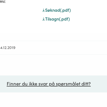
mi:
Søknad
(.pdf)
Tilsagn
(.pdf)
4.12.2019
Finner du ikke svar på spørsmålet ditt?
ørsmål*