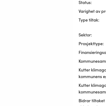
Status:
Varighet av pr
Type tiltak:
Sektor:
Prosjekttype:
Finansierings
Kommunesama
Kutter klimaga
kommunens ege
Kutter klimaga
kommunesamf
Bidrar tiltaket t