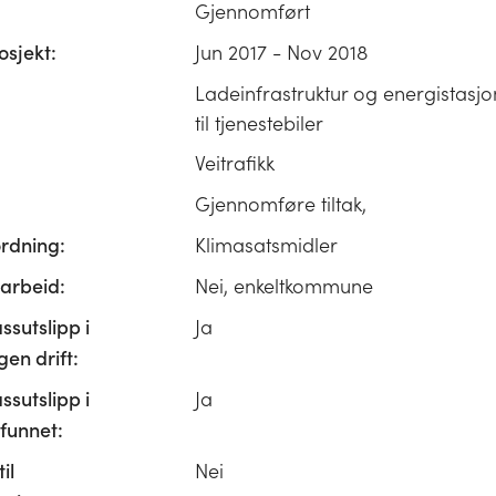
Gjennomført
osjekt:
Jun 2017 - Nov 2018
Ladeinfrastruktur og energistasj
til tjenestebiler
Veitrafikk
Gjennomføre tiltak,
ordning:
Klimasatsmidler
rbeid:
Nei, enkeltkommune
ssutslipp i
Ja
n drift:
ssutslipp i
Ja
unnet:
il
Nei