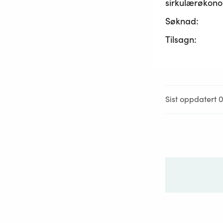
sirkulærøkono
Søknad:
Tilsagn:
Sist oppdatert 0
Ditt sp