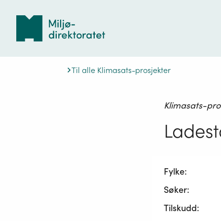
Tilbake
til
forsiden
Til alle Klimasats-prosjekter
Klimasats-pro
Ladesta
Fylke:
Søker:
Tilskudd: