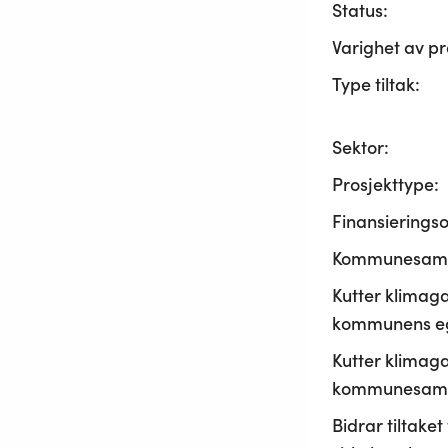
Status:
Varighet av pr
Type tiltak:
Sektor:
Prosjekttype:
Finansierings
Kommunesama
Kutter klimaga
kommunens ege
Kutter klimaga
kommunesamf
Bidrar tiltaket t