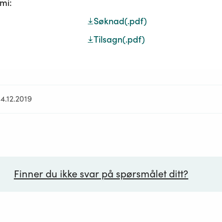
mi:
Søknad
(.pdf)
Tilsagn
(.pdf)
4.12.2019
Finner du ikke svar på spørsmålet ditt?
ørsmål*