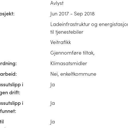
Avlyst
osjekt:
Jun 2017 - Sep 2018
Ladeinfrastruktur og energistasj
til tjenestebiler
Veitrafikk
Gjennomføre tiltak,
ordning:
Klimasatsmidler
rbeid:
Nei, enkeltkommune
ssutslipp i
Ja
n drift:
ssutslipp i
Ja
unnet:
il
Ja