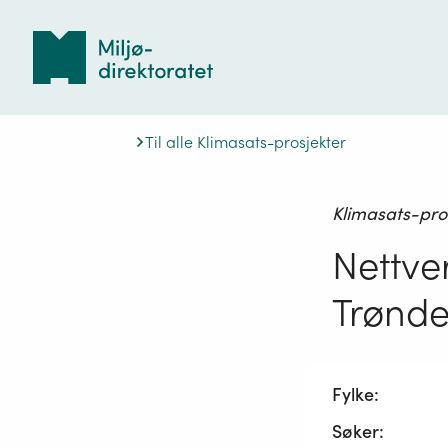
Tilbake
til
forsiden
Til alle Klimasats-prosjekter
Klimasats-pro
Nettve
Trønde
Fylke:
Søker: