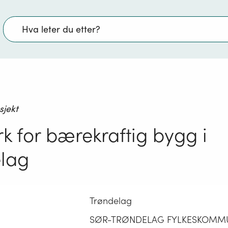
Søk
sjekt
rk for bærekraftig bygg i
lag
Trøndelag
SØR-TRØNDELAG FYLKESKOMM