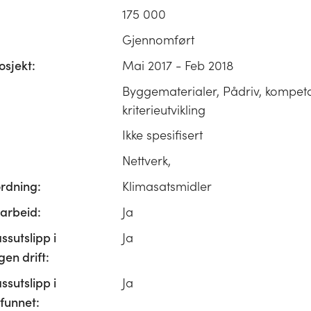
175 000
Gjennomført
osjekt:
Mai 2017 - Feb 2018
Byggematerialer, Pådriv, kompet
kriterieutvikling
Ikke spesifisert
Nettverk,
ordning:
Klimasatsmidler
rbeid:
Ja
ssutslipp i
Ja
n drift:
ssutslipp i
Ja
unnet: