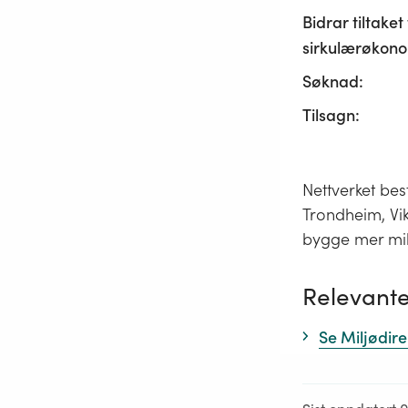
Bidrar tiltaket t
sirkulærøkono
Søknad:
Tilsagn:
Nettverket b
Trondheim, Vik
bygge mer mil
Relevante
Se Miljødir