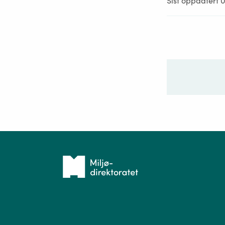
Sist oppdatert 0
Ditt sp
Tilbake
til
forsiden
Spør