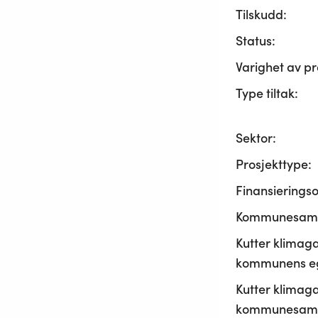
Tilskudd:
Status:
Varighet av pr
Type tiltak:
Sektor:
Prosjekttype:
Finansierings
Kommunesama
Kutter klimaga
kommunens ege
Kutter klimaga
kommunesamf