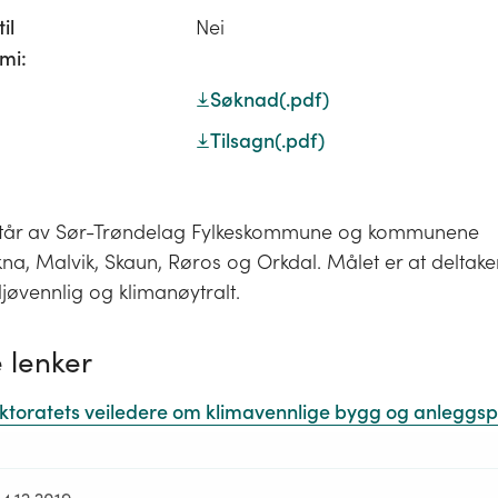
il
Nei
mi:
Søknad
(.pdf)
Tilsagn
(.pdf)
estår av Sør-Trøndelag Fylkeskommune og kommunene
na, Malvik, Skaun, Røros og Orkdal. Målet er at deltake
jøvennlig og klimanøytralt.
 lenker
ektoratets veiledere om klimavennlige bygg og anleggsp