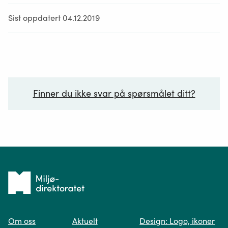
Sist oppdatert 04.12.2019
Finner du ikke svar på spørsmålet ditt?
Ditt spørsmål*
Tilbake
til
Om oss
Aktuelt
Design: Logo, ikoner
forsiden