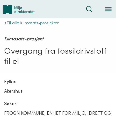
Tilbake
Søk
til
forsiden
Til alle Klimasats-prosjekter
Klimasats-prosjekt
Overgang fra fossildrivstoff
til el
Fylke:
Akershus
Søker:
FROGN KOMMUNE, ENHET FOR MILJØ, IDRETT OG