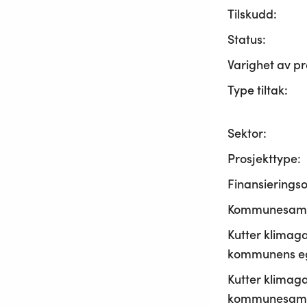
Tilskudd:
Status:
Varighet av pr
Type tiltak:
Sektor:
Prosjekttype:
Finansierings
Kommunesama
Kutter klimaga
kommunens ege
Kutter klimaga
kommunesamf