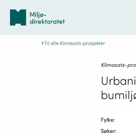
Tilbake
til
forsiden
Til alle Klimasats-prosjekter
Klimasats-pro
Urbani
bumilj
Fylke:
Søker: