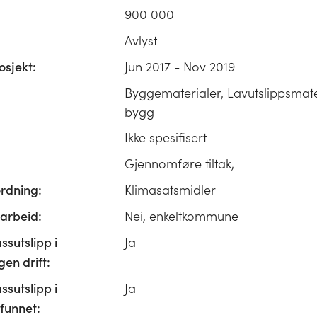
900 000
Avlyst
osjekt:
Jun 2017 - Nov 2019
Byggematerialer, Lavutslippsmater
bygg
Ikke spesifisert
Gjennomføre tiltak,
ordning:
Klimasatsmidler
rbeid:
Nei, enkeltkommune
ssutslipp i
Ja
n drift:
ssutslipp i
Ja
unnet: