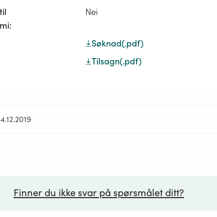
il
Nei
mi:
Søknad
(.pdf)
Tilsagn
(.pdf)
4.12.2019
Finner du ikke svar på spørsmålet ditt?