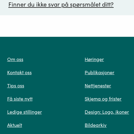
Finner du ikke svar på spørsmålet ditt?
ørsmål*
Om oss
Høringer
Kontakt oss
Publikasjoner
 oss
Tips oss
Nettjenester
Få siste nytt
Skjema og frister
Ledige stillinger
Design: Logo, ikoner
Når du skriver spørsmålet ditt, gjør vi et søk og viser
Aktuelt
Bildearkiv
deg vår mest relevante informasjon.