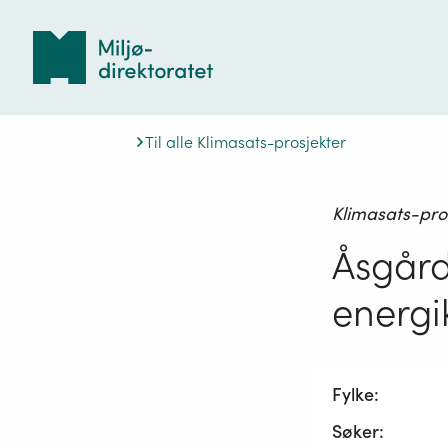
Tilbake
til
forsiden
Til alle Klimasats-prosjekter
Klimasats-pro
Åsgård
energi
Fylke:
Søker: