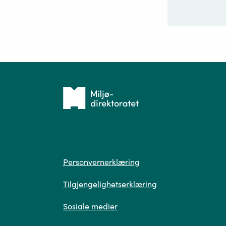
Ditt sp
Tilbake
til
forsiden
Spør
Personvern
Personvernerklæring
Tilgjengelighetserklæring
Sosiale medier