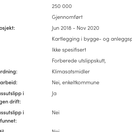
250 000
Gjennomført
osjekt:
Jun 2018 - Nov 2020
Kartlegging i bygge- og anleggsp
Ikke spesifisert
Forberede utslippskutt,
ordning:
Klimasatsmidler
rbeid:
Nei, enkeltkommune
ssutslipp i
Ja
n drift:
ssutslipp i
Nei
unnet:
il
Nei