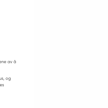
ene av å
us, og
tes