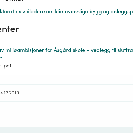
ektoratets veiledere om klimavennlige bygg og anleggsp
nter
v miljøambisjoner for Åsgård skole – vedlegg til sluttr
t
m .pdf
4.12.2019