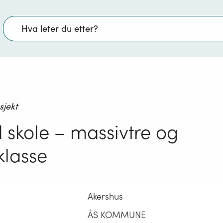
Søk
sjekt
 skole – massivtre og
klasse
Akershus
ÅS KOMMUNE