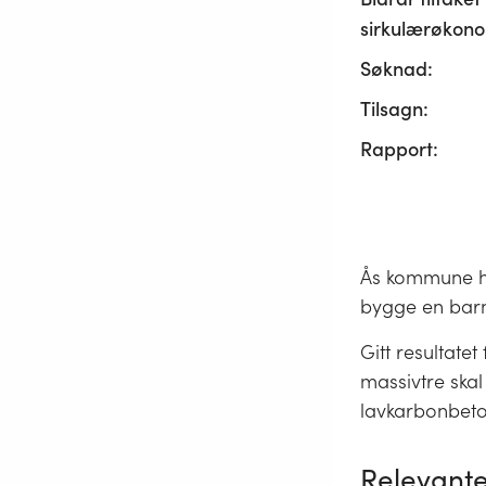
sirkulærøkono
Søknad:
Tilsagn:
Rapport:
Ås kommune ha
bygge en barne
Gitt resultate
massivtre skal
lavkarbonbeto
Relevante