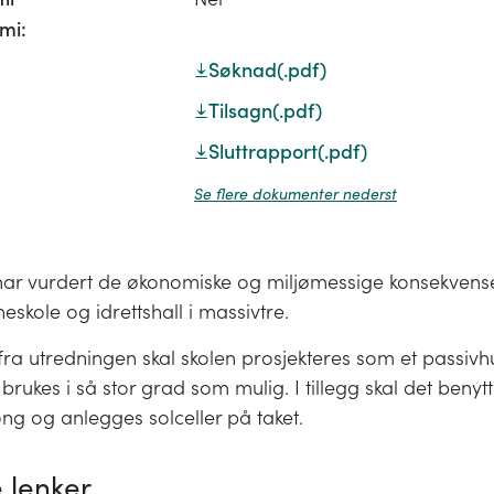
mi:
Søknad
(.pdf)
Tilsagn
(.pdf)
Sluttrapport
(.pdf)
Se flere dokumenter nederst
r vurdert de økonomiske og miljømessige konsekvens
skole og idrettshall i massivtre.
t fra utredningen skal skolen prosjekteres som et passivh
 brukes i så stor grad som mulig. I tillegg skal det benyt
ng og anlegges solceller på taket.
 lenker