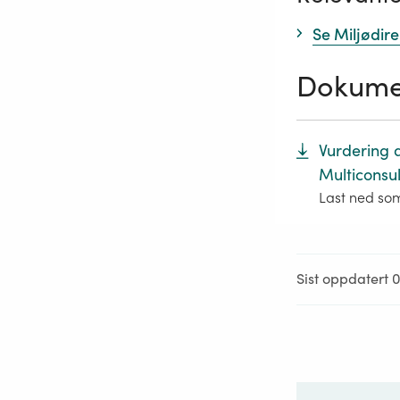
Se Miljødir
Dokume
Vurdering a
Multiconsul
Last ned so
Sist oppdatert 0