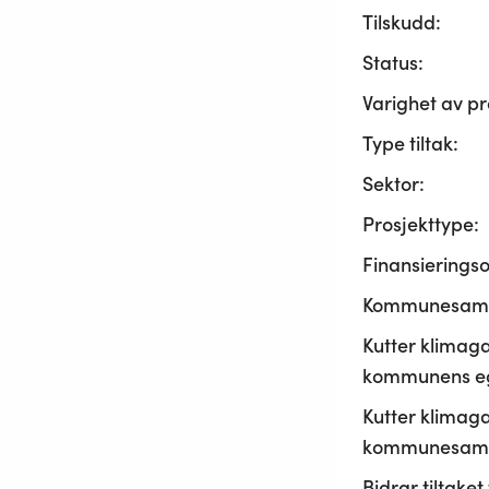
Tilskudd:
Status:
Varighet av pr
Type tiltak:
Sektor:
Prosjekttype:
Finansierings
Kommunesama
Kutter klimaga
kommunens ege
Kutter klimaga
kommunesamf
Bidrar tiltaket t