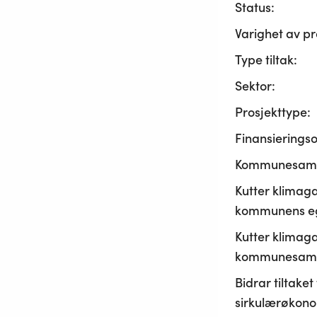
Status:
Varighet av pr
Type tiltak:
Sektor:
Prosjekttype:
Finansierings
Kommunesama
Kutter klimaga
kommunens ege
Kutter klimaga
kommunesamf
Bidrar tiltaket t
sirkulærøkono