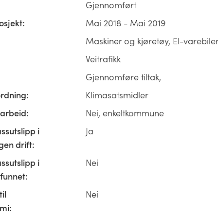
Gjennomført
osjekt:
Mai 2018 - Mai 2019
Maskiner og kjøretøy, El-varebile
Veitrafikk
Gjennomføre tiltak,
ordning:
Klimasatsmidler
rbeid:
Nei, enkeltkommune
ssutslipp i
Ja
n drift:
ssutslipp i
Nei
unnet:
il
Nei
mi: