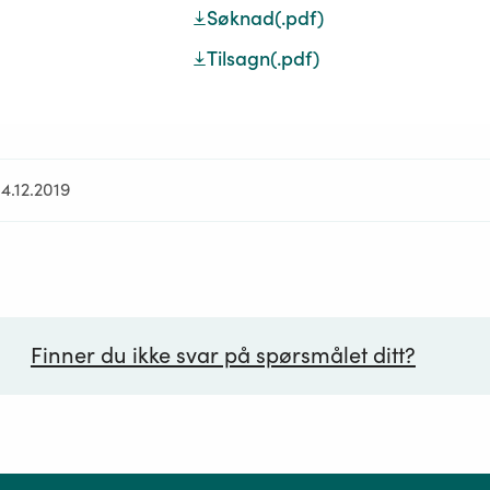
Søknad
(.pdf)
Tilsagn
(.pdf)
4.12.2019
Finner du ikke svar på spørsmålet ditt?
ørsmål*