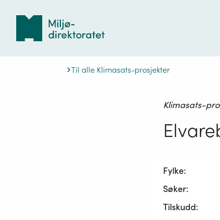
Tilbake
til
forsiden
Til alle Klimasats-prosjekter
Klimasats-pro
Elvare
Fylke:
Søker:
Tilskudd: