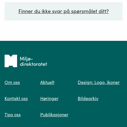
Finner du ikke svar på spørsmålet ditt?
Ditt spørsmål*
Tilbake
til
Om oss
Aktuelt
Design: Logo, ikoner
forsiden
Spør oss
Kontakt oss
Høringer
Bildearkiv
Når du skriver spørsmålet ditt, gjør vi et
Tips oss
Publikasjoner
søk og viser deg vår mest relevante
informasjon.