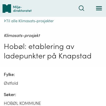
Tilbake
Søk
til
forsiden
Til alle Klimasats-prosjekter
Klimasats-prosjekt
Hobøl: etablering av
ladepunkter på Knapstad
Fylke:
Østfold
Søker:
HOBØL KOMMUNE