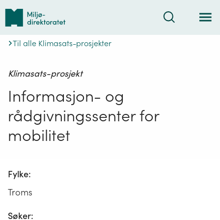
Tilbake
Søk
til
forsiden
Til alle Klimasats-prosjekter
Klimasats-prosjekt
Informasjon- og
rådgivningssenter for
mobilitet
Fylke:
Troms
Søker: