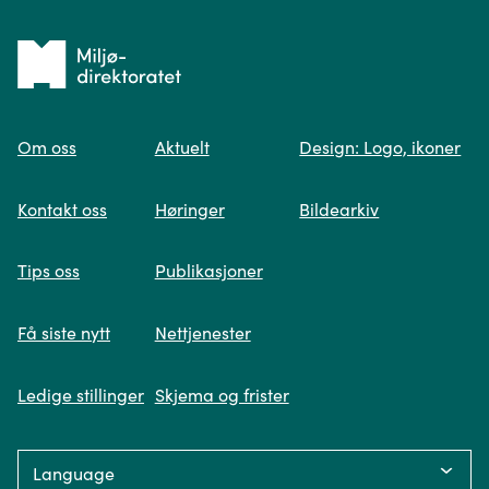
Tilbake
til
Om oss
Aktuelt
Design: Logo, ikoner
forsiden
Spør oss
Kontakt oss
Høringer
Bildearkiv
Når du skriver spørsmålet ditt, gjør vi et
Tips oss
Publikasjoner
søk og viser deg vår mest relevante
informasjon.
Få siste nytt
Nettjenester
Ledige stillinger
Skjema og frister
Fikk du ikke svar på spørsmålet ditt?
Language:
Trykk på knappen under og fyll inn