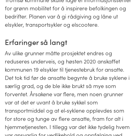
Tromsø kommune skulle lage et informasjonssenter
for grønn mobilitet for å inspirere befolkingen og
bedrifter. Planen var å gi rådgiving og låne ut
elsykler, transportsykler og elscootere.
Erfaringer så langt
Av ulike grunner måtte prosjektet endres og
reduseres underveis, og høsten 2020 anskaffet
kommunen 19 elsykler til tjenestebruk for ansatte.
Det tok tid før de ansatte begynte å bruke syklene i
særlig grad, og de ble ikke brukt så mye som
forventet. Årsakene var flere, men noen grunner
var at det er uvant å bruke sykkel som
transportmiddel og at el‐syklene opplevdes som
for store og tunge av flere ansatte, fram for alt i
hjemmetjenesten. I tillegg var det ikke tydelig hvem
var ansvarlig for vedlikehold og oppfølging ved