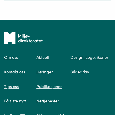
Ditt spørsmål*
Tilbake
til
Om oss
Aktuelt
Design: Logo, ikoner
forsiden
Spør oss
Kontakt oss
Høringer
Bildearkiv
Når du skriver spørsmålet ditt, gjør vi et
Tips oss
Publikasjoner
søk og viser deg vår mest relevante
informasjon.
Få siste nytt
Nettjenester