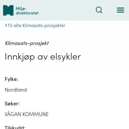
Tilbake
Søk
til
forsiden
Til alle Klimasats-prosjekter
Klimasats-prosjekt
Innkjøp av elsykler
Fylke:
Nordland
Søker:
VÅGAN KOMMUNE
Tilskudd: