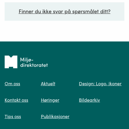
Finner du ikke svar på spørsmålet ditt?
Ditt spørsmål*
Tilbake
til
Om oss
Aktuelt
Design: Logo, ikoner
forsiden
Spør oss
Kontakt oss
Høringer
Bildearkiv
Når du skriver spørsmålet ditt, gjør vi et
Tips oss
Publikasjoner
søk og viser deg vår mest relevante
informasjon.