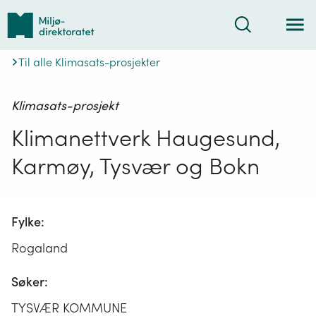
Tilbake
Søk
til
forsiden
Til alle Klimasats-prosjekter
Klimasats-prosjekt
Klimanettverk Haugesund,
Karmøy, Tysvær og Bokn
Fylke:
Rogaland
Søker:
TYSVÆR KOMMUNE