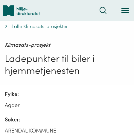
Tilbake
Søk
til
forsiden
Til alle Klimasats-prosjekter
Klimasats-prosjekt
Ladepunkter til biler i
hjemmetjenesten
Fylke:
Agder
Søker:
ARENDAL KOMMUNE