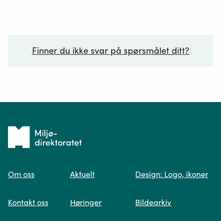
Finner du ikke svar på spørsmålet ditt?
Ditt spørsmål*
Tilbake
til
Om oss
Aktuelt
Design: Logo, ikoner
forsiden
Spør oss
Kontakt oss
Høringer
Bildearkiv
Når du skriver spørsmålet ditt, gjør vi et