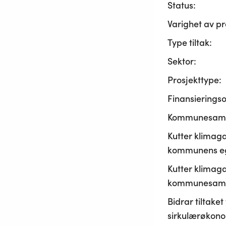
Status:
Varighet av pr
Type tiltak:
Sektor:
Prosjekttype:
Finansierings
Kommunesama
Kutter klimaga
kommunens ege
Kutter klimaga
kommunesamf
Bidrar tiltaket t
sirkulærøkono