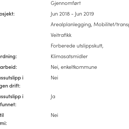
Gjennomført
osjekt:
Jun 2018 - Jun 2019
Arealplanlegging, Mobilitet/trans
Veitrafikk
Forberede utslippskutt,
ordning:
Klimasatsmidler
rbeid:
Nei, enkeltkommune
ssutslipp i
Nei
n drift:
ssutslipp i
Ja
unnet:
il
Nei
mi: