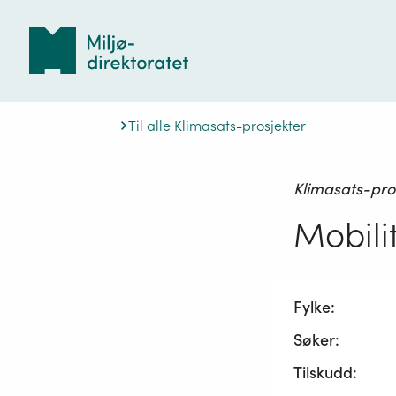
Tilbake
til
forsiden
Til alle Klimasats-prosjekter
Klimasats-pro
Mobili
Fylke:
Søker:
Tilskudd: