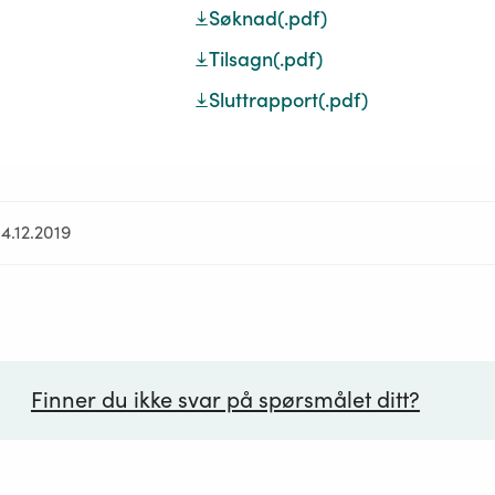
Søknad
(.pdf)
Tilsagn
(.pdf)
Sluttrapport
(.pdf)
4.12.2019
Finner du ikke svar på spørsmålet ditt?