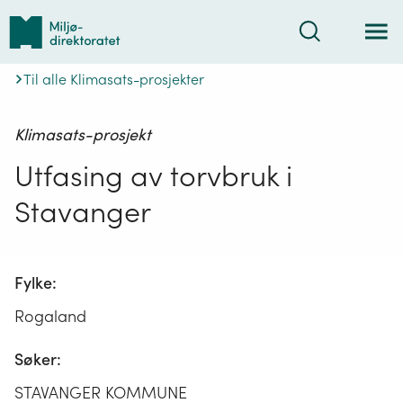
Tilbake
Søk
til
forsiden
Til alle Klimasats-prosjekter
Klimasats-prosjekt
Utfasing av torvbruk i
Stavanger
Fylke:
Rogaland
Søker:
STAVANGER KOMMUNE