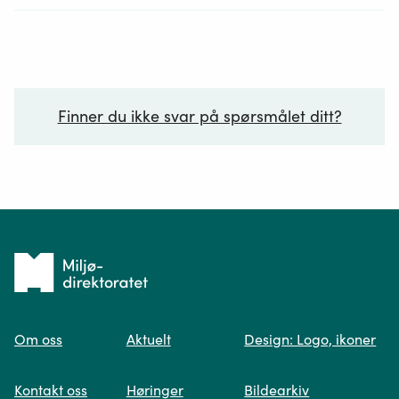
Finner du ikke svar på spørsmålet ditt?
Ditt spørsmål*
Tilbake
til
Om oss
Aktuelt
Design: Logo, ikoner
forsiden
Spør oss
Kontakt oss
Høringer
Bildearkiv