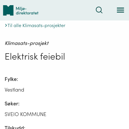
Tilbake
Søk
til
forsiden
Til alle Klimasats-prosjekter
Klimasats-prosjekt
Elektrisk feiebil
Fylke:
Vestland
Søker:
SVEIO KOMMUNE
Tilskudd: