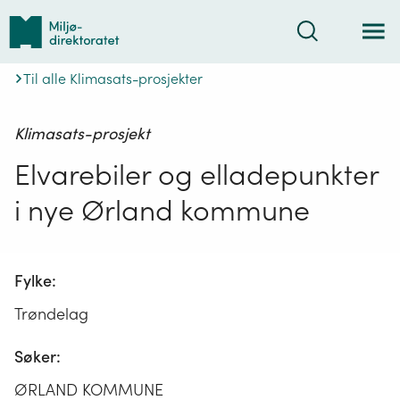
Tilbake
Søk
til
forsiden
Til alle Klimasats-prosjekter
Klimasats-prosjekt
Elvarebiler og elladepunkter
i nye Ørland kommune
Fylke:
Trøndelag
Søker:
ØRLAND KOMMUNE