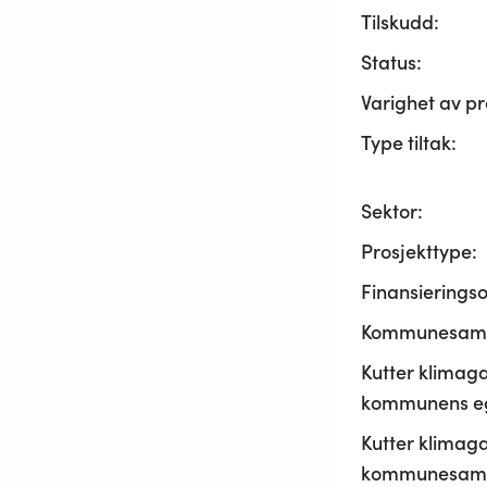
Tilskudd:
Status:
Varighet av pr
Type tiltak:
Sektor:
Prosjekttype:
Finansierings
Kommunesama
Kutter klimaga
kommunens ege
Kutter klimaga
kommunesamf