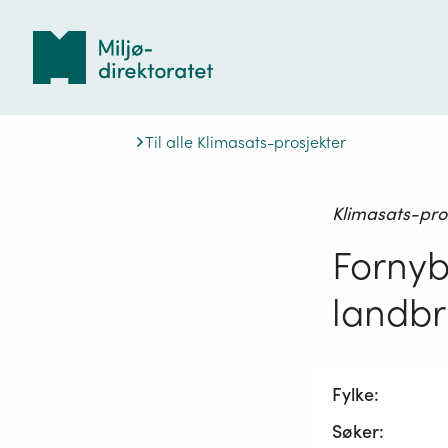
Tilbake
til
forsiden
Til alle Klimasats-prosjekter
Klimasats-pro
Fornyb
landb
Fylke:
Søker: