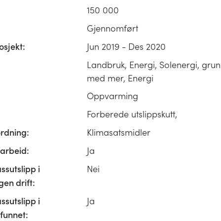
150 000
Gjennomført
osjekt:
Jun 2019 - Des 2020
Landbruk, Energi, Solenergi, gru
med mer, Energi
Oppvarming
Forberede utslippskutt,
ordning:
Klimasatsmidler
rbeid:
Ja
ssutslipp i
Nei
n drift:
ssutslipp i
Ja
unnet: