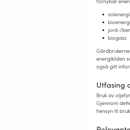
fornybar energ
solenergi
bioenerg
jord-/be
biogass
Gårdbrukerne 
energikilden s
også gitt info
Utfasing a
Bruk av oljefyr
Gjennom dette
hensyn til bru
Relevante