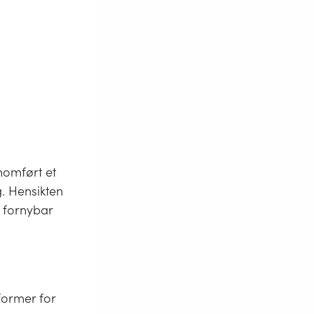
nomført et
. Hensikten
v fornybar
former for