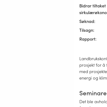
Bidrar tiltaket t
sirkulærøkono
Søknad:
Tilsagn:
Rapport:
Landbrukskont
prosjekt for å
med prosjektet
energi og kli
Seminare
Det ble avhold