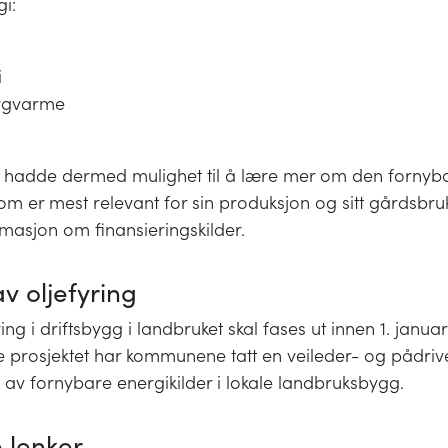
i:
i
rgvarme
hadde dermed mulighet til å lære mer om den fornyb
om er mest relevant for sin produksjon og sitt gårdsbruk
rmasjon om finansieringskilder.
v oljefyring
ing i driftsbygg i landbruket skal fases ut innen 1. janua
 prosjektet har kommunene tatt en veileder- og pådriv
k av fornybare energikilder i lokale landbruksbygg.
 lenker