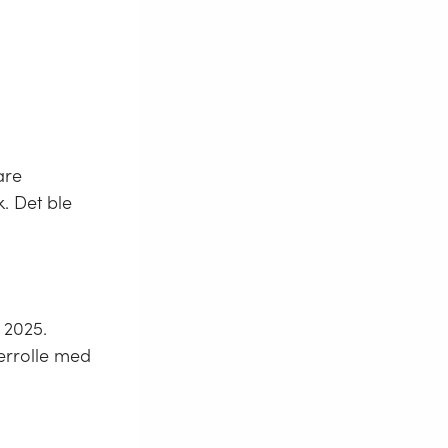
are
. Det ble
r 2025.
errolle med