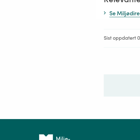
Se Miljødire
Sist oppdatert 0
Ditt sp
Tilbake