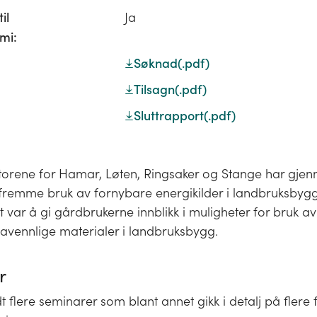
il
Ja
mi:
Søknad
(.pdf)
Tilsagn
(.pdf)
Sluttrapport
(.pdf)
orene for Hamar, Løten, Ringsaker og Stange har gjen
 fremme bruk av fornybare energikilder i landbruksbygg
 var å gi gårdbrukerne innblikk i muligheter for bruk a
mavennlige materialer i landbruksbygg.
r
t flere seminarer som blant annet gikk i detalj på flere 