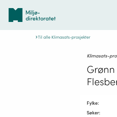
Tilbake
til
forsiden
Til alle Klimasats-prosjekter
Klimasats-pro
Grønn m
Flesbe
Fylke:
Søker: