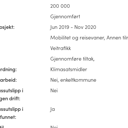
200 000
Gjennomført
osjekt:
Jun 2019 - Nov 2020
Mobilitet og reisevaner, Annen til
Veitrafikk
Gjennomføre tiltak,
ordning:
Klimasatsmidler
rbeid:
Nei, enkeltkommune
ssutslipp i
Nei
n drift:
ssutslipp i
Ja
unnet:
il
Nei