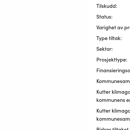
Tilskudd:
Status:
Varighet av pr
Type tiltak:
Sektor:
Prosjekttype:
Finansierings
Kommunesama
Kutter klimaga
kommunens ege
Kutter klimaga
kommunesamf
Bidrar tiltaket t