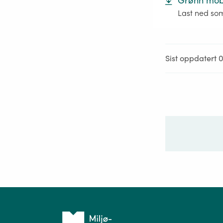
Grønn mobil
Last ned so
Sist oppdatert 0
Ditt sp
Tilbake