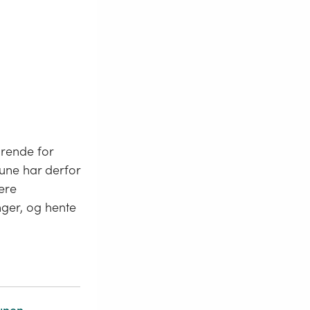
drende for
mune har derfor
sere
inger, og hente