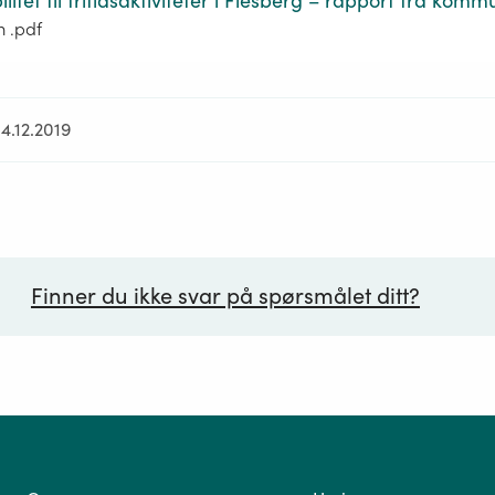
itet til fritidsaktiviteter i Flesberg – rapport fra kom
m .pdf
4.12.2019
Finner du ikke svar på spørsmålet ditt?
ørsmål*