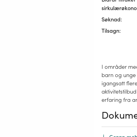
sirkulærøkono
Søknad:
Tilsagn:
I områder med 
barn og unge å
igangsatt fler
aktivitetstilb
erfaring fra 
Dokume