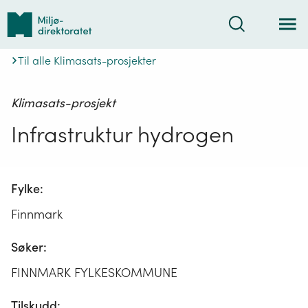
Tilbake
Søk
til
forsiden
Til alle Klimasats-prosjekter
Klimasats-prosjekt
Infrastruktur hydrogen
Fylke:
Finnmark
Søker:
FINNMARK FYLKESKOMMUNE
Tilskudd: