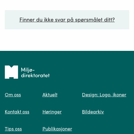
Finner du ikke svar på spørsmålet ditt?
Ditt spørsmål*
Tilbake
til
Om oss
Aktuelt
Design: Logo, ikoner
forsiden
Spør oss
Kontakt oss
Høringer
Bildearkiv
Når du skriver spørsmålet ditt, gjør vi et
Tips oss
Publikasjoner
søk og viser deg vår mest relevante