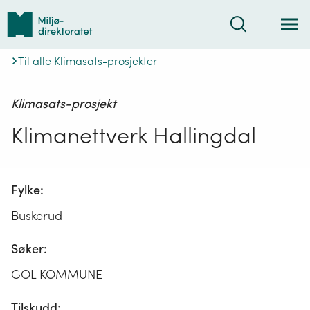
Tilbake
Søk
til
forsiden
Til alle Klimasats-prosjekter
Klimasats-prosjekt
Klimanettverk Hallingdal
Fylke:
Buskerud
Søker:
GOL KOMMUNE
Tilskudd: