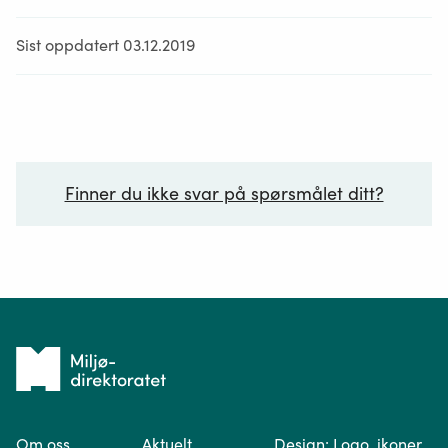
Sist oppdatert 03.12.2019
Finner du ikke svar på spørsmålet ditt?
Ditt spørsmål*
Tilbake
til
Om oss
Aktuelt
Design: Logo, ikoner
forsiden