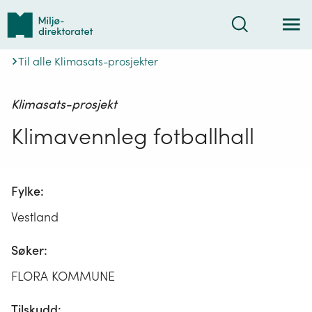
Tilbake
Søk
til
forsiden
Til alle Klimasats-prosjekter
Klimasats-prosjekt
Klimavennleg fotballhall
Fylke:
Vestland
Søker:
FLORA KOMMUNE
Tilskudd: