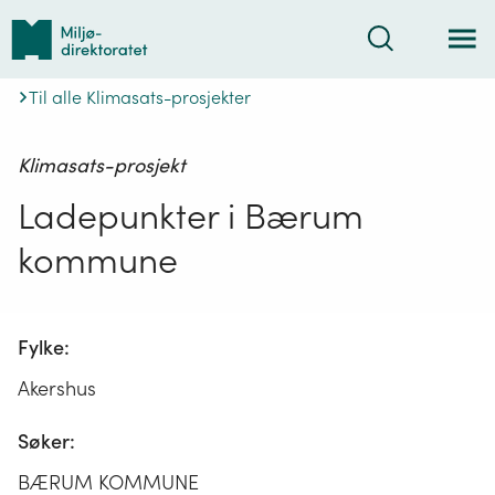
Tilbake
Søk
til
forsiden
Til alle Klimasats-prosjekter
Klimasats-prosjekt
Ladepunkter i Bærum
kommune
Fylke:
Akershus
Søker:
BÆRUM KOMMUNE