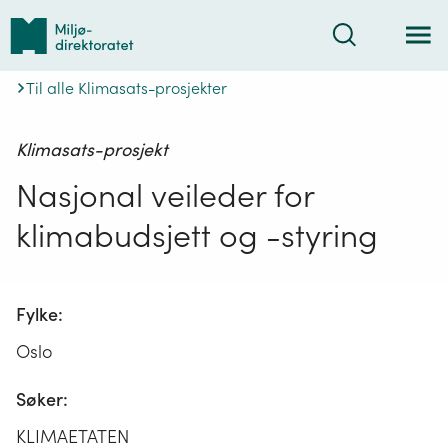
Tilbake
Søk
til
forsiden
Til alle Klimasats-prosjekter
Klimasats-prosjekt
Nasjonal veileder for
klimabudsjett og -styring
Fylke:
Oslo
Søker:
KLIMAETATEN