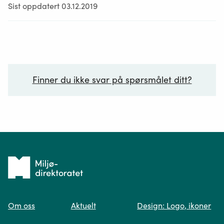
Sist oppdatert 03.12.2019
Finner du ikke svar på spørsmålet ditt?
Ditt spørsmål*
Tilbake
til
Om oss
Aktuelt
Design: Logo, ikoner
forsiden
Spør oss