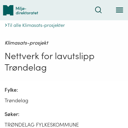
Tilbake
Søk
til
forsiden
Til alle Klimasats-prosjekter
Klimasats-prosjekt
Nettverk for lavutslipp
Trøndelag
Fylke:
Trøndelag
Søker:
TRØNDELAG FYLKESKOMMUNE