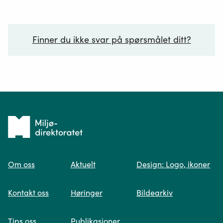
Finner du ikke svar på spørsmålet ditt?
Ditt spørsmål*
Tilbake
til
Om oss
Aktuelt
Design: Logo, ikoner
forsiden
Spør oss
Kontakt oss
Høringer
Bildearkiv
Når du skriver spørsmålet ditt, gjør vi et
Tips oss
Publikasjoner