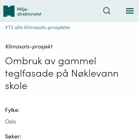
Tilbake
Søk
til
forsiden
Til alle Klimasats-prosjekter
Klimasats-prosjekt
Ombruk av gammel
teglfasade på Nøklevann
skole
Fylke:
Oslo
Søker: