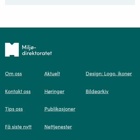
Ditt spørsmål*
Tilbake
til
Om oss
Aktuelt
Design: Logo, ikoner
forsiden
Spør oss
Kontakt oss
Høringer
Bildearkiv
Når du skriver spørsmålet ditt, gjør vi et
Tips oss
Publikasjoner
søk og viser deg vår mest relevante
informasjon.
Få siste nytt
Nettjenester