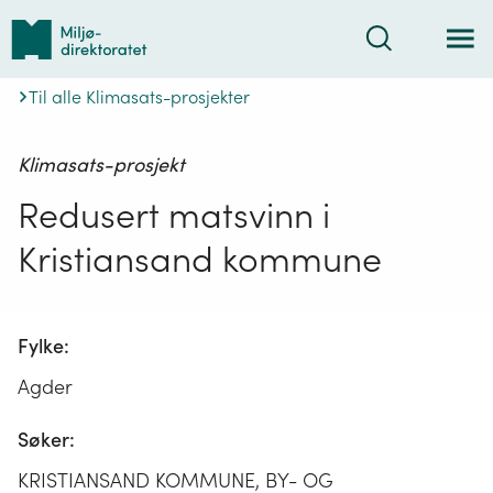
Tilbake
Søk
til
forsiden
Til alle Klimasats-prosjekter
Klimasats-prosjekt
Redusert matsvinn i
Kristiansand kommune
Fylke:
Agder
Søker:
KRISTIANSAND KOMMUNE, BY- OG