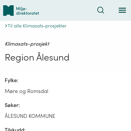
Tilbake
Søk
til
forsiden
Til alle Klimasats-prosjekter
Klimasats-prosjekt
Region Ålesund
Fylke:
Møre og Romsdal
Søker:
ÅLESUND KOMMUNE
Tilskudd: