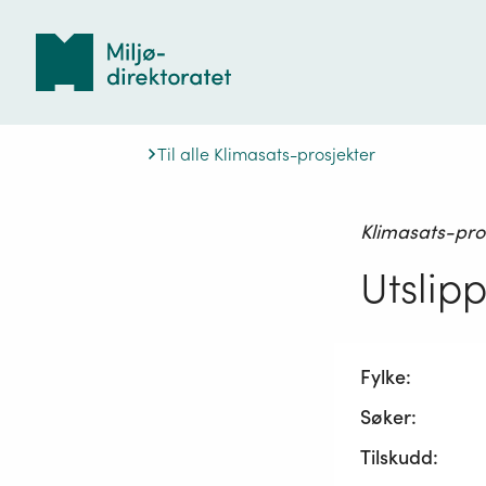
Tilbake
til
forsiden
Til alle Klimasats-prosjekter
Klimasats-pro
Utslip
Fylke:
Søker:
Tilskudd: