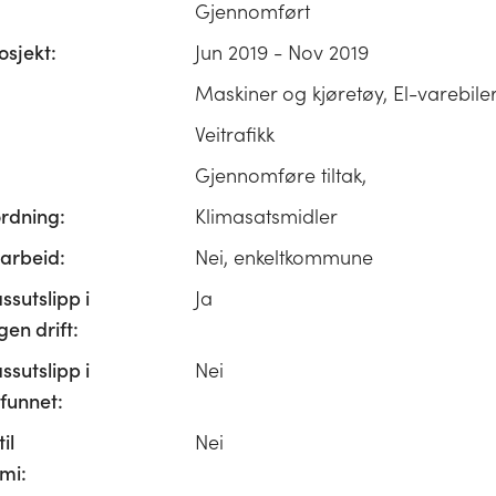
Gjennomført
osjekt:
Jun 2019 - Nov 2019
Maskiner og kjøretøy, El-varebile
Veitrafikk
Gjennomføre tiltak,
ordning:
Klimasatsmidler
rbeid:
Nei, enkeltkommune
ssutslipp i
Ja
n drift:
ssutslipp i
Nei
unnet:
il
Nei
mi: