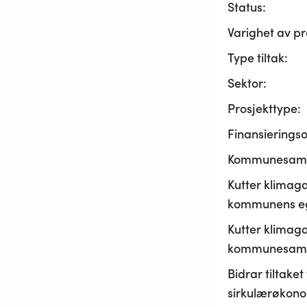
Status:
Varighet av pr
Type tiltak:
Sektor:
Prosjekttype:
Finansierings
Kommunesama
Kutter klimaga
kommunens ege
Kutter klimaga
kommunesamf
Bidrar tiltaket t
sirkulærøkono