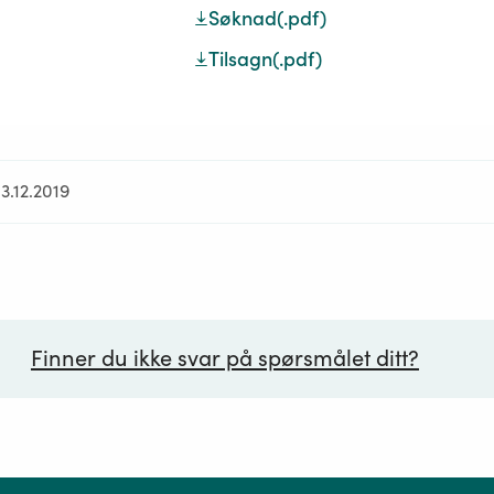
Søknad
(.pdf)
Tilsagn
(.pdf)
3.12.2019
Finner du ikke svar på spørsmålet ditt?
ørsmål*