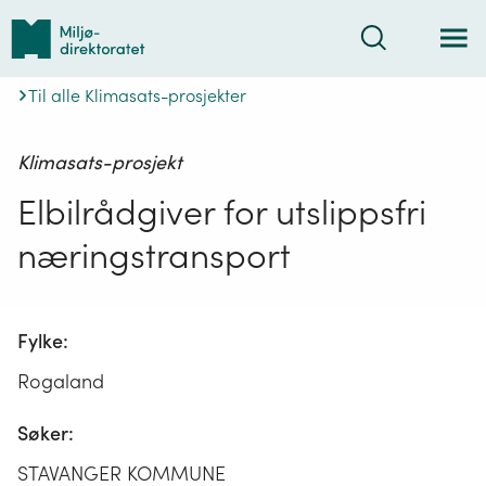
Tilbake
Søk
til
forsiden
Til alle Klimasats-prosjekter
Klimasats-prosjekt
Elbilrådgiver for utslippsfri
næringstransport
Fylke:
Rogaland
Søker:
STAVANGER KOMMUNE