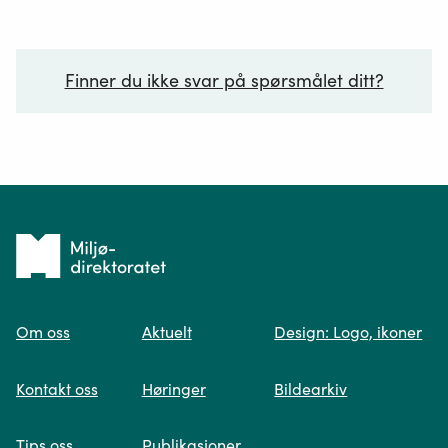
Finner du ikke svar på spørsmålet ditt?
Ditt spørsmål*
Tilbake
til
Om oss
Aktuelt
Design: Logo, ikoner
forsiden
Spør oss
Kontakt oss
Høringer
Bildearkiv
Når du skriver spørsmålet ditt, gjør vi et
Tips oss
Publikasjoner