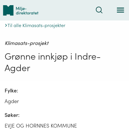
Tilbake
Søk
til
forsiden
Til alle Klimasats-prosjekter
Klimasats-prosjekt
Grønne innkjøp i Indre-
Agder
Fylke:
Agder
Søker:
EVJE OG HORNNES KOMMUNE