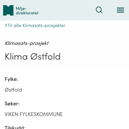
Tilbake
Søk
til
forsiden
Til alle Klimasats-prosjekter
Klimasats-prosjekt
Klima Østfold
Fylke:
Østfold
Søker:
VIKEN FYLKESKOMMUNE
Tilskudd: