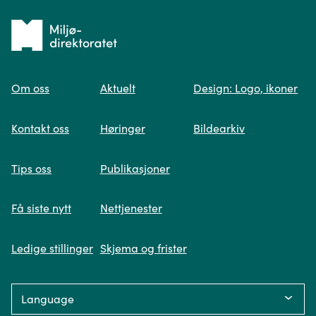
Tilbake
til
Om oss
Aktuelt
Design: Logo, ikoner
forsiden
Spør oss
Kontakt oss
Høringer
Bildearkiv
Når du skriver spørsmålet ditt, gjør vi et
Tips oss
Publikasjoner
søk og viser deg vår mest relevante
informasjon.
Få siste nytt
Nettjenester
Ledige stillinger
Skjema og frister
Fikk du ikke svar på spørsmålet ditt?
Language:
Trykk på knappen under og fyll inn