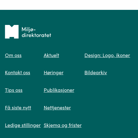
Ditt spørsmål*
Tilbake
til
Om oss
Aktuelt
Design: Logo, ikoner
forsiden
Spør oss
Kontakt oss
Høringer
Bildearkiv
Når du skriver spørsmålet ditt, gjør vi et
Tips oss
Publikasjoner
søk og viser deg vår mest relevante
informasjon.
Få siste nytt
Nettjenester
Ledige stillinger
Skjema og frister