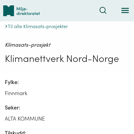
Tilbake
Søk
til
forsiden
Til alle Klimasats-prosjekter
Klimasats-prosjekt
Klimanettverk Nord-Norge
Fylke:
Finnmark
Søker:
ALTA KOMMUNE
Tilskudd: