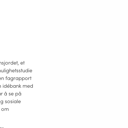
sjordet, et
mulighetsstudie
en fagrapport
 en idébank med
ar å se på
g sosiale
e om