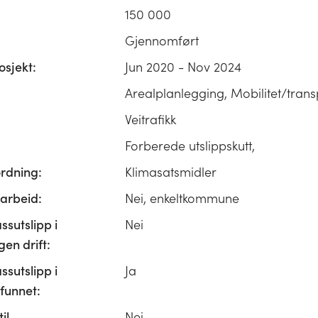
150 000
Gjennomført
osjekt:
Jun 2020 - Nov 2024
Arealplanlegging, Mobilitet/trans
Veitrafikk
Forberede utslippskutt,
ordning:
Klimasatsmidler
rbeid:
Nei, enkeltkommune
ssutslipp i
Nei
n drift:
ssutslipp i
Ja
unnet:
il
Nei