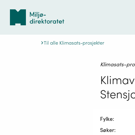
Tilbake
til
forsiden
Til alle Klimasats-prosjekter
Klimasats-pro
Klimav
Stensj
Fylke:
Søker: