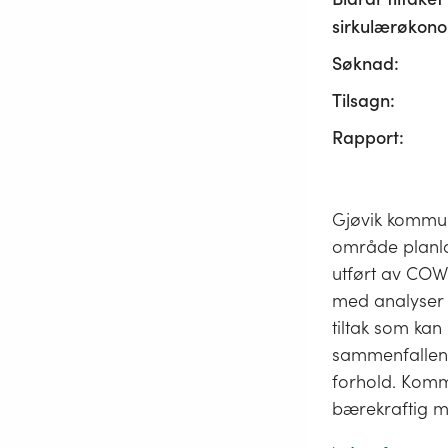
sirkulærøkono
Søknad:
Tilsagn:
Rapport:
Gjøvik kommune
område planlag
utført av COW
med analyser o
tiltak som kan
sammenfallend
forhold. Komm
bærekraftig mo