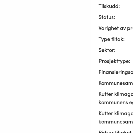
Tilskudd:
Status:
Varighet av pr
Type tiltak:
Sektor:
Prosjekttype:
Finansierings
Kommunesama
Kutter klimaga
kommunens ege
Kutter klimaga
kommunesamf
Bidrar tiltaket t