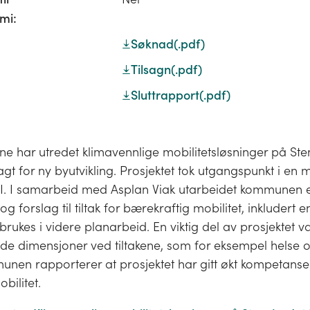
mi:
Søknad
(.pdf)
Tilsagn
(.pdf)
Sluttrapport
(.pdf)
 har utredet klimavennlige mobilitetsløsninger på Sten
t for ny byutvikling. Prosjektet tok utgangspunkt i en 
I. I samarbeid med Asplan Viak utarbeidet kommunen 
g forslag til tiltak for bærekraftig mobilitet, inkludert
 brukes i videre planarbeid. En viktig del av prosjektet v
e dimensjoner ved tiltakene, som for eksempel helse o
unen rapporterer at prosjektet har gitt økt kompetans
bilitet.