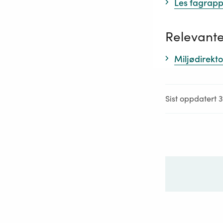
Les fagrapp
Relevante
Miljødirekto
Sist oppdatert 3
Ditt sp