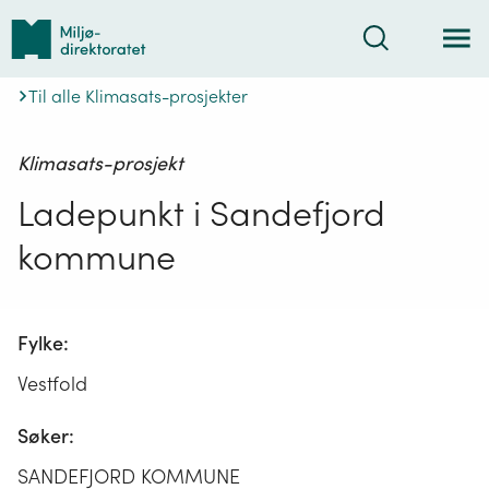
Tilbake
Søk
til
forsiden
Til alle Klimasats-prosjekter
Klimasats-prosjekt
Ladepunkt i Sandefjord
kommune
Fylke:
Vestfold
Søker:
SANDEFJORD KOMMUNE