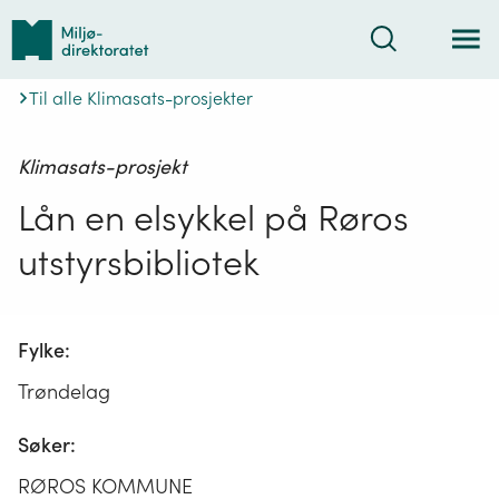
Tilbake
Søk
til
forsiden
Til alle Klimasats-prosjekter
Klimasats-prosjekt
Lån en elsykkel på Røros
utstyrsbibliotek
Fylke:
Trøndelag
Søker:
RØROS KOMMUNE