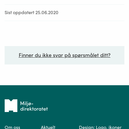
Sist oppdatert 25.06.2020
Finner du ikke svar på spørsmålet ditt?
Ditt spørsmål*
Tilbake
til
Om oss
Aktuelt
Design: Logo, ikoner
forsiden