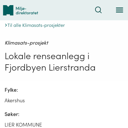
Tilbake
Søk
til
forsiden
Til alle Klimasats-prosjekter
Klimasats-prosjekt
Lokale renseanlegg i
Fjordbyen Lierstranda
Fylke:
Akershus
Søker:
LIER KOMMUNE