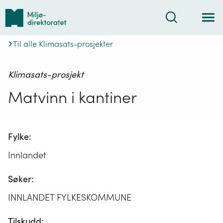
Tilbake
Søk
til
forsiden
Til alle Klimasats-prosjekter
Klimasats-prosjekt
Matvinn i kantiner
Fylke:
Innlandet
Søker:
INNLANDET FYLKESKOMMUNE
Tilskudd: