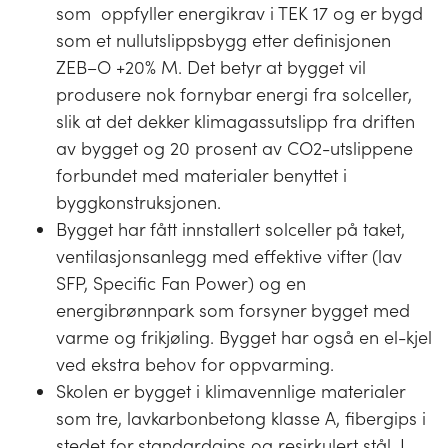
som oppfyller energikrav i TEK 17 og er bygd
som et nullutslippsbygg etter definisjonen
ZEB–O +20% M. Det betyr at bygget vil
produsere nok fornybar energi fra solceller,
slik at det dekker klimagassutslipp fra driften
av bygget og 20 prosent av CO2-utslippene
forbundet med materialer benyttet i
byggkonstruksjonen.
Bygget har fått innstallert solceller på taket,
ventilasjonsanlegg med effektive vifter (lav
SFP, Specific Fan Power) og en
energibrønnpark som forsyner bygget med
varme og frikjøling. Bygget har også en el-kjel
ved ekstra behov for oppvarming.
Skolen er bygget i klimavennlige materialer
som tre, lavkarbonbetong klasse A, fibergips i
stedet for standardgips og resirkulert stål. I