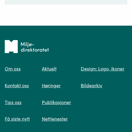
Ditt spørsmål*
Tilbake
til
Om oss
Aktuelt
Design: Logo, ikoner
forsiden
Spør oss
Kontakt oss
Høringer
Bildearkiv
Når du skriver spørsmålet ditt, gjør vi et
Tips oss
Publikasjoner
søk og viser deg vår mest relevante
informasjon.
Få siste nytt
Nettjenester