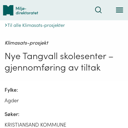
Tilbake
Søk
til
forsiden
Til alle Klimasats-prosjekter
Klimasats-prosjekt
Nye Tangvall skolesenter –
gjennomføring av tiltak
Fylke:
Agder
Søker:
KRISTIANSAND KOMMUNE