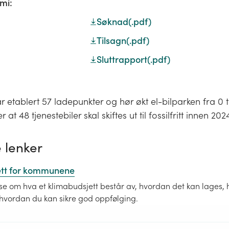
mi:
Søknad
(.pdf)
Tilsagn
(.pdf)
Sluttrapport
(.pdf)
tablert 57 ladepunkter og hør økt el-bilparken fra 0 til
 at 48 tjenestebiler skal skiftes ut til fossilfritt innen 202
 lenker
ett for kommunene
se om hva et klimabudsjett består av, hvordan det kan lages, 
g hvordan du kan sikre god oppfølging.