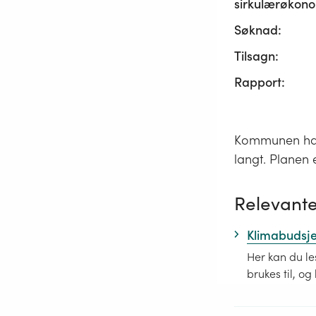
sirkulærøkono
Søknad:
Tilsagn:
Rapport:
Kommunen har e
langt. Planen er
Relevante
Klimabudsj
Her kan du le
brukes til, o