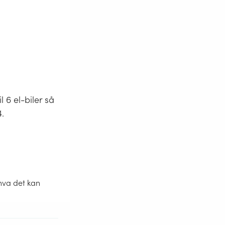
 6 el-biler så
4.
hva det kan