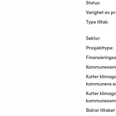
Status:
Varighet av pr
Type tiltak:
Sektor:
Prosjekttype:
Finansierings
Kommunesama
Kutter klimaga
kommunens ege
Kutter klimaga
kommunesamf
Bidrar tiltaket t