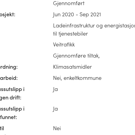
Gjennomført
osjekt:
Jun 2020 - Sep 2021
Ladeinfrastruktur og energistasj
til tjenestebiler
Veitrafikk
Gjennomføre tiltak,
ordning:
Klimasatsmidler
rbeid:
Nei, enkeltkommune
ssutslipp i
Ja
n drift:
ssutslipp i
Ja
unnet:
il
Nei