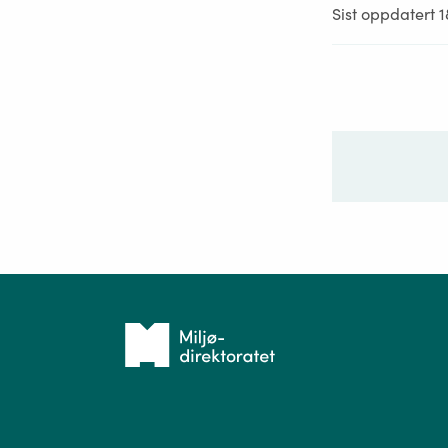
Sist oppdatert 
Ditt sp
Tilbake
til
forsiden
Spør