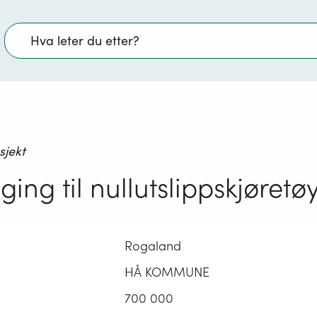
Søk
sjekt
ing til nullutslippskjøretø
Rogaland
HÅ KOMMUNE
700 000