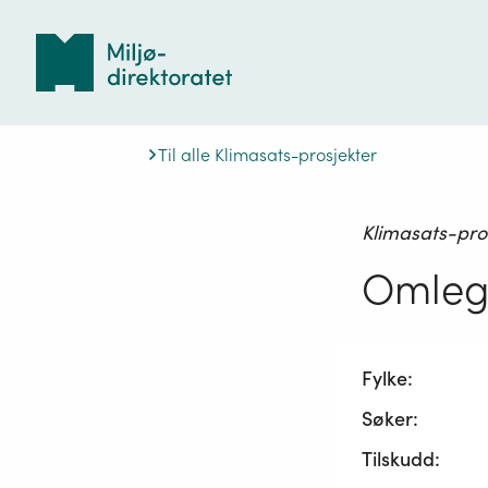
Tilbake
til
forsiden
Til alle Klimasats-prosjekter
Klimasats-pro
Omlegg
Fylke:
Søker:
Tilskudd: