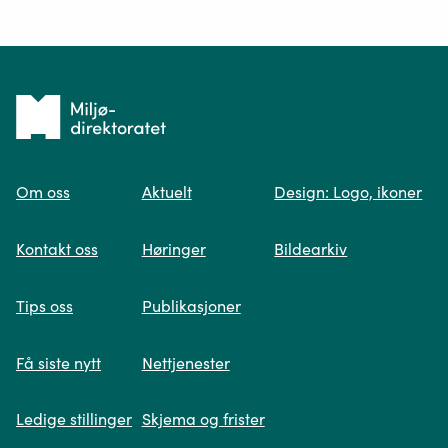
Ditt spørsmål*
Tilbake
til
Om oss
Aktuelt
Design: Logo, ikoner
forsiden
Spør oss
Kontakt oss
Høringer
Bildearkiv
Når du skriver spørsmålet ditt, gjør vi et
Tips oss
Publikasjoner
søk og viser deg vår mest relevante
informasjon.
Få siste nytt
Nettjenester
Ledige stillinger
Skjema og frister