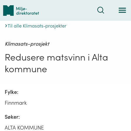
Tilbake
Søk
til
forsiden
Til alle Klimasats-prosjekter
Klimasats-prosjekt
Redusere matsvinn i Alta
kommune
Fylke:
Finnmark
Søker:
ALTA KOMMUNE