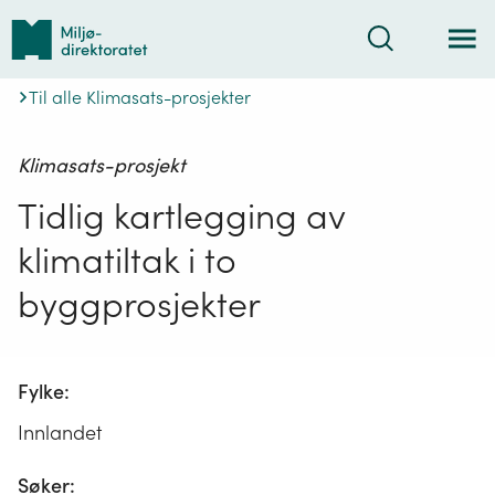
Tilbake
Søk
til
forsiden
Til alle Klimasats-prosjekter
Klimasats-prosjekt
Tidlig kartlegging av
klimatiltak i to
byggprosjekter
Fylke:
Innlandet
Søker: