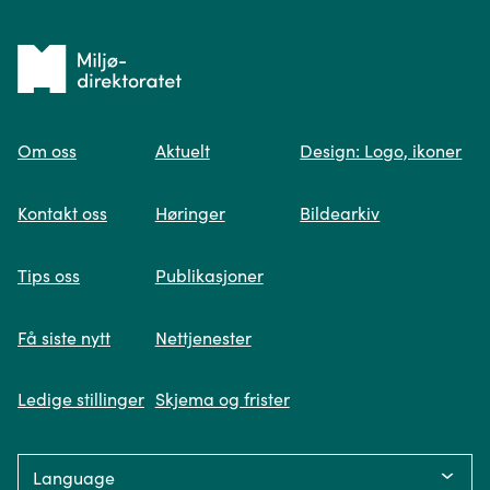
Tilbake
til
Om oss
Aktuelt
Design: Logo, ikoner
forsiden
Spør oss
Kontakt oss
Høringer
Bildearkiv
Når du skriver spørsmålet ditt, gjør vi et
Tips oss
Publikasjoner
søk og viser deg vår mest relevante
informasjon.
Få siste nytt
Nettjenester
Ledige stillinger
Skjema og frister
Fikk du ikke svar på spørsmålet ditt?
Language:
Trykk på knappen under og fyll inn