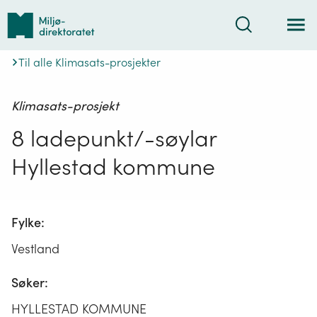
Tilbake
Søk
til
forsiden
Til alle Klimasats-prosjekter
Klimasats-prosjekt
8 ladepunkt/-søylar
Hyllestad kommune
Fylke:
Vestland
Søker:
HYLLESTAD KOMMUNE