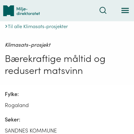
Tilbake
Søk
til
forsiden
Til alle Klimasats-prosjekter
Klimasats-prosjekt
Bærekraftige måltid og
redusert matsvinn
Fylke:
Rogaland
Søker:
SANDNES KOMMUNE