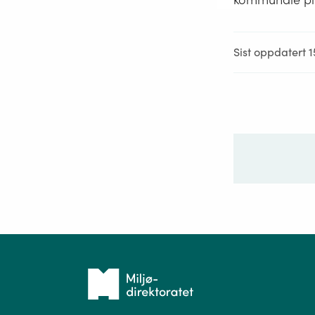
Sist oppdatert 1
Ditt sp
Tilbake
til