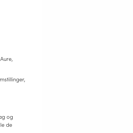
 Aure,
stillinger,
lag og
lle de