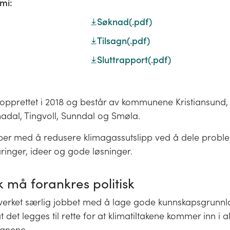
mi:
Søknad
(.pdf)
Tilsagn
(.pdf)
Sluttrapport
(.pdf)
 opprettet i 2018 og består av kommunene Kristiansund,
adal, Tingvoll, Sunndal og Smøla.
ber med å redusere klimagassutslipp ved å dele problem
ringer, ideer og gode løsninger.
k må forankres politisk
ttverket særlig jobbet med å lage gode kunnskapsgrunn
at det legges til rette for at klimatiltakene kommer inn i a
anene.