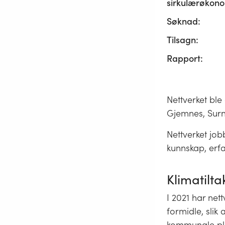
sirkulærøkono
Søknad:
Tilsagn:
Rapport:
Nettverket ble
Gjemnes, Surn
Nettverket job
kunnskap, erfa
Klimatilta
I 2021 har ne
formidle, slik 
kommunale pl