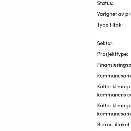
Status:
Varighet av pr
Type tiltak:
Sektor:
Prosjekttype:
Finansierings
Kommunesama
Kutter klimaga
kommunens ege
Kutter klimaga
kommunesamf
Bidrar tiltaket t