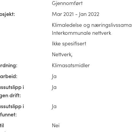
Gjennomført
osjekt:
Mar 2021 - Jan 2022
Klimaledelse og næringslivssama
Interkommunale nettverk
Ikke spesifisert
Nettverk,
ordning:
Klimasatsmidler
rbeid:
Ja
ssutslipp i
Ja
n drift:
ssutslipp i
Ja
unnet:
il
Nei