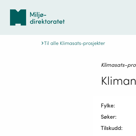
Tilbake
til
forsiden
Til alle Klimasats-prosjekter
Klimasats-pro
Kliman
Fylke:
Søker:
Tilskudd: