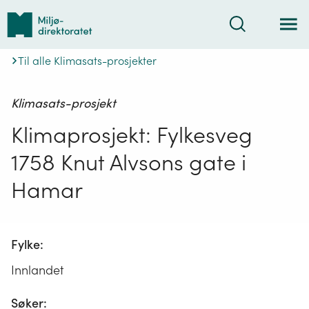
Tilbake
Søk
til
forsiden
Til alle Klimasats-prosjekter
Klimasats-prosjekt
Klimaprosjekt: Fylkesveg
1758 Knut Alvsons gate i
Hamar
Fylke:
Innlandet
Søker: