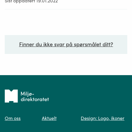
Sist oppdatert 19.01.2022
Finner du ikke svar på spørsmålet ditt?
Ditt spørsmål*
Tilbake
til
Om oss
Aktuelt
Design: Logo, ikoner
forsiden
Spør oss