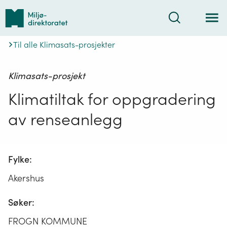
Tilbake
Søk
til
forsiden
Til alle Klimasats-prosjekter
Klimasats-prosjekt
Klimatiltak for oppgradering
av renseanlegg
Fylke:
Akershus
Søker:
FROGN KOMMUNE