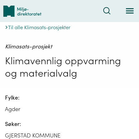
Tilbake
Søk
til
forsiden
Til alle Klimasats-prosjekter
Klimasats-prosjekt
Klimavennlig oppvarming
og materialvalg
Fylke:
Agder
Søker:
GJERSTAD KOMMUNE