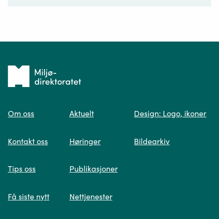
Ditt spørsmål*
Tilbake
til
Om oss
Aktuelt
Design: Logo, ikoner
forsiden
Spør oss
Kontakt oss
Høringer
Bildearkiv
Når du skriver spørsmålet ditt, gjør vi et
Tips oss
Publikasjoner
søk og viser deg vår mest relevante
informasjon.
Få siste nytt
Nettjenester