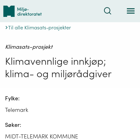
Tilbake
Søk
til
forsiden
Til alle Klimasats-prosjekter
Klimasats-prosjekt
Klimavennlige innkjøp;
klima- og miljørådgiver
Fylke:
Telemark
Søker:
MIDT-TELEMARK KOMMUNE