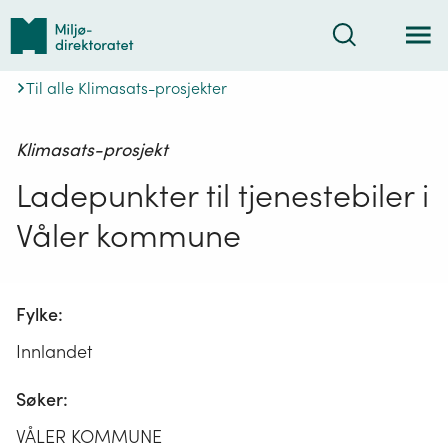
Tilbake
Søk
til
forsiden
Til alle Klimasats-prosjekter
Klimasats-prosjekt
Ladepunkter til tjenestebiler i
Våler kommune
Fylke:
Innlandet
Søker:
VÅLER KOMMUNE